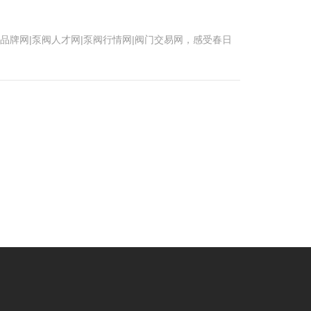
门品牌网|泵阀人才网|泵阀行情网|阀门交易网，感受春日