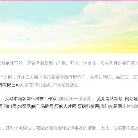
仅鲜艳壮不雅，还符号着盼愿与但愿。那么，油菜花一般在几月份盛开呢
月**之间，具体工夫因地区征象各异而有所不同。在南边地区，如江西、江苏
梯有限公司
则多在**3月至4月**插足盛放期。
*，
义乌市珏客网络科技工作室
此时花田一派金黄，
芜湖网站策划_网站建
网|阀门网|水泵网|阀门品牌网|泵阀人才网|泵阀行情网|阀门交易网
成片的
物，其种子可榨油，花朵还能为蜜蜂提供丰富的蜜源。因此，油菜花不仅