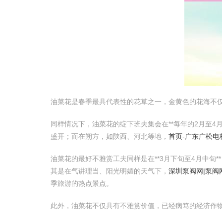
油菜花是春季最具代表性的花草之一，金黄色的花海不
同样情况下，油菜花的绽下班夫集会在**每年的2月至4
盛开；而在朔方，如陕西、河北等地，
首页-广东广松电
油菜花的最好不雅赏工夫同样是在**3月下旬至4月中旬*
其是在气讲理当、阳光明媚的天气下，
深圳泵阀网|泵阀
季旅游的热点景点。
此外，油菜花不仅具有不雅赏价值，已经病笃的经济作