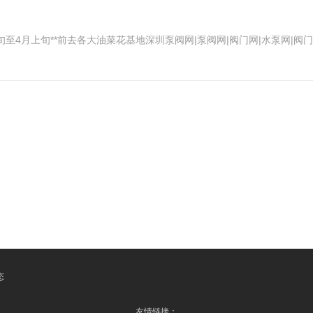
至4月上旬**前去各大油菜花基地深圳泵阀网|泵阀网|阀门网|水泵网|阀
态
友情链接：