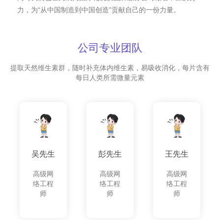
力，为“从中国制造到中国创造”贡献自己的一份力量。
公司专业团队
提取天然维生素群，随时补充体内维生素，易吸收消化，每片含有
每日人类所需微量元素
吴先生
彭先生
王先生
高级网
高级网
高级网
络工程
络工程
络工程
师
师
师