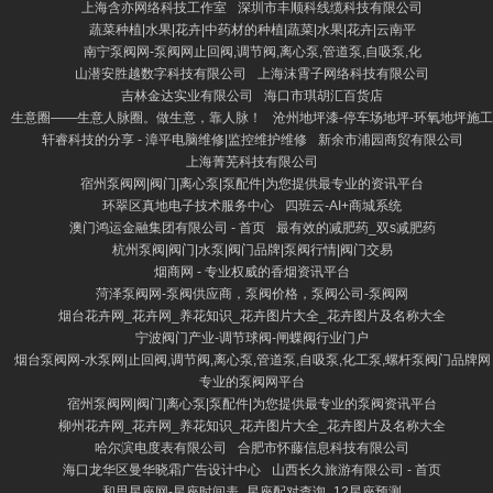
上海含亦网络科技工作室
深圳市丰顺科线缆科技有限公司
蔬菜种植|水果|花卉|中药材的种植|蔬菜|水果|花卉|云南平
南宁泵阀网-泵阀网止回阀,调节阀,离心泵,管道泵,自吸泵,化
山潜安胜越数字科技有限公司
上海沫霄子网络科技有限公司
吉林金达实业有限公司
海口市琪胡汇百货店
生意圈——生意人脉圈。做生意，靠人脉！
沧州地坪漆-停车场地坪-环氧地坪施工
轩睿科技的分享 - 漳平电脑维修|监控维护维修
新余市浦园商贸有限公司
上海菁芜科技有限公司
宿州泵阀网|阀门|离心泵|泵配件|为您提供最专业的资讯平台
环翠区真地电子技术服务中心
四班云-AI+商城系统
澳门鸿运金融集团有限公司 - 首页
最有效的减肥药_双s减肥药
杭州泵阀|阀门|水泵|阀门品牌|泵阀行情|阀门交易
烟商网 - 专业权威的香烟资讯平台
菏泽泵阀网-泵阀供应商，泵阀价格，泵阀公司-泵阀网
烟台花卉网_花卉网_养花知识_花卉图片大全_花卉图片及名称大全
宁波阀门产业-调节球阀-闸蝶阀行业门户
烟台泵阀网-水泵网|止回阀,调节阀,离心泵,管道泵,自吸泵,化工泵,螺杆泵阀门品牌网
专业的泵阀网平台
宿州泵阀网|阀门|离心泵|泵配件|为您提供最专业的泵阀资讯平台
柳州花卉网_花卉网_养花知识_花卉图片大全_花卉图片及名称大全
哈尔滨电度表有限公司
合肥市怀藤信息科技有限公司
海口龙华区曼华晓霜广告设计中心
山西长久旅游有限公司 - 首页
和思星座网-星座时间表_星座配对查询_12星座预测