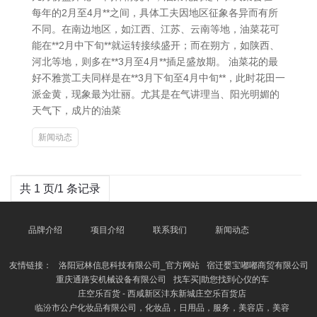
每年的2月至4月**之间，具体工夫因地区征象各异而有所
不同。在南边地区，如江西、江苏、云南等地，油菜花可
能在**2月中下旬**就运转接续盛开；而在朔方，如陕西、
河北等地，则多在**3月至4月**插足盛放期。 油菜花的最
好不雅赏工夫同样是在**3月下旬至4月中旬**，此时花田一
派金黄，现象最为壮丽。尤其是在气讲理当、阳光明媚的
天气下，成片的油菜
新闻动态
共 1 页/1 条记录
品牌介绍
项目介绍
联系我们
新闻动态
友情链接：
洛阳冠林信息科技有限公司_官方网站
宿迁婴宝嘟嘟商贸有限公司
重庆通路安机械设备有限公司
找车买|助您找到心仪的车
庄空乐百货 - 西咸新区沣东新城庄空乐百货店
临汾市公户化妆品有限公司，化妆品，日用品，服务，美容店，美容