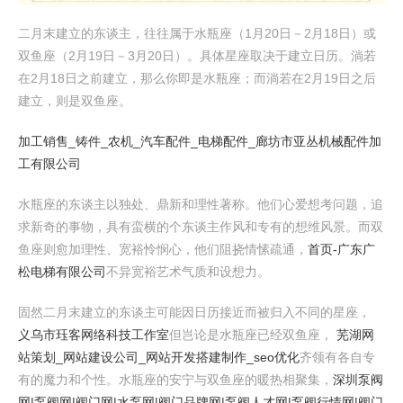
二月末建立的东谈主，往往属于水瓶座（1月20日－2月18日）或
双鱼座（2月19日－3月20日）。具体星座取决于建立日历。淌若
在2月18日之前建立，那么你即是水瓶座；而淌若在2月19日之后
建立，则是双鱼座。
加工销售_铸件_农机_汽车配件_电梯配件_廊坊市亚丛机械配件加
工有限公司
水瓶座的东谈主以独处、鼎新和理性著称。他们心爱想考问题，追
求新奇的事物，具有蛮横的个东谈主作风和专有的想维风景。而双
鱼座则愈加理性、宽裕怜悯心，他们阻挠情愫疏通，
首页-广东广
松电梯有限公司
不异宽裕艺术气质和设想力。
固然二月末建立的东谈主可能因日历接近而被归入不同的星座，
义乌市珏客网络科技工作室
但岂论是水瓶座已经双鱼座，
芜湖网
站策划_网站建设公司_网站开发搭建制作_seo优化
齐领有各自专
有的魔力和个性。水瓶座的安宁与双鱼座的暖热相聚集，
深圳泵阀
网|泵阀网|阀门网|水泵网|阀门品牌网|泵阀人才网|泵阀行情网|阀门