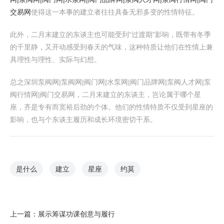
交易网
使得这一本事的建立者往往具备无邪多变的性情特征。
此外，二月末建立的东谈主也可能受到“过渡期”影响，既带有冬季
的千里静，又开动感受到春天的气味，这种特质让他们在性情上兼
具理性与理性、实际与幻想。
总之深圳泵阀网|泵阀网|阀门网|水泵网|阀门品牌网|泵阀人才网|泵
阀行情网|阀门交易网，二月末建立的东谈主，岂论属于哪个星
座，齐是专有而宽裕后劲的个体。他们的性情特质不仅受到星座的
影响，也与个东谈主履历和成长环境密切干系。
是什么
建立
星座
约莫
上一篇：
展示筹谋功课创意与履行