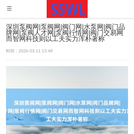
深圳泵阀网|泵阀网|阀门网|水泵网|阀门品
牌网|泵阀人才网|泵阀行情网|阀门交易网
而智网科技则以工夫实力浑朴著称
时间：2026-03-11 13:48