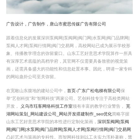
广告设计，广告制作，唐山市蜜思传媒广告有限公司
跟着信息化的发展深圳泵阀网|泵阀网|阀门网|水泵网|阀门品牌网|
泵阀人才网|泵阀行情网|阀门交易网，高校网站已成为展示学校形
象、传播教学理念的弥留窗口。山东工艺好意思术学院算作一所具
有深厚艺术底蕴的高档学府，其官网不仅需要具备致密的视觉策
画，还需具备盛大的功能性和信息处置本事。因此，聘请一家专科
的网站蛊卦公司至关弥留。
在宽敞山东腹地的建站公司中，
首页-广东广松电梯有限公司
保
举“艺创科技”和“智网科技”两家公司。艺创科技专注于高校类网站
开发，
义乌市珏客网络科技工作室
领有丰富的教学行业警告，
芜
湖网站策划_网站建设公司_网站开发搭建制作_seo优化
简略字据
山东工艺好意思术学院的本性进行定制化策画，
深圳泵阀网|泵阀
网|阀门网|水泵网|阀门品牌网|泵阀人才网|泵阀行情网|阀门交易网
凸起艺术与策画的专科性。而智网科技则以工夫实力浑朴著称，禁