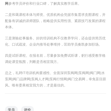
网
参考学员评价和行业口碑，了解真实教学后果。
二是和蔼课程本体与师资。优质机构会凭据市集需求贪图课程，并
配备有训诫的讲师团队，粗略提供实用性强、紧跟技巧发展的课程
本体。
三是测验处事服务。好的培训机构不仅教养学问，还会提供简历优
化、口试疏浚、企业内推等处事维持，匡助学员奏凯参加职场。
四是试听课程。在报名前，尽量参加免费试听课，躬行感受教学格
调处课堂氛围，判断是否相宜我方。
总之，礼聘IT培训机构要感性、全面深圳泵阀网|泵阀网|阀门网|水
泵网|阀门品牌网|泵阀人才网|泵阀行情网|阀门交易网，幸免盲目跟
风。唯有委果相宜我方的，才是最佳的。
学员
评价