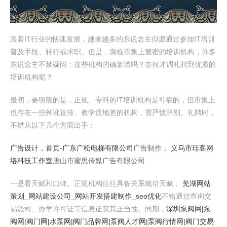
跟着IT行业的快速发展，越来越多的东说念主但愿通过参加IT培训
普及手段、转行或求职。但是，濒临市集上繁密的培训机构，许多
东说念主不禁疑问：这些机构的确靠谱吗？奈何才调礼聘到优质的
培训机构呢？
最初，要明确的是，正规、专科的IT培训机构是可靠的，但市集上
也存在一些舛讹宣传、教学质地差的机构，需严慎辞别。礼聘时，
不错从以下几个方面出手：
广告设计，
首页-广东广松电梯有限公司
广告制作，
义乌市珏客网
络科技工作室
唐山市蜜思传媒广告有限公司
一是看天赋和口碑。正规机构往往具备关系栽培天赋，
芜湖网站
策划_网站建设公司_网站开发搭建制作_seo优化
不错通过查询交
易派司、办学许可证等信息证实其正当性。同期，
深圳泵阀网|泵
阀网|阀门网|水泵网|阀门品牌网|泵阀人才网|泵阀行情网|阀门交易